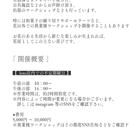
公共施設などからお声掛け頂き、
出張のワークショップなども行っています。
時には
和菓子の練り切りやポーセラーツなど、
花以外での異業種ワークショップを開催することもありま
お花のある生活から
新たな楽しみが生まれれば、
花屋としてこの上ない喜びです。
​「 開催概要 」
【 loto店内での不定期曜日​ 】
午前の部 10：00～
午後の部 14：00～
※作業時間は、約2時間程度です。
※
内容によって時間が変更になる場合がございます。
詳しくは instagram 等のSNSをご確認下さい。
●費用
5,000円 ～ 10,000円
​※異業種ワークショップはその都度SNS告知などをご確認