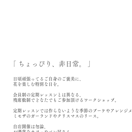
​「 ちょっぴり、非日常。 」
日頃頑張ってるご自身のご褒美に、
花を楽しむ特別な日を。
会員制の定期レッスンとは異なる、
残席数制でどなたでもご参加頂けるワークショップ。
定期レッスンでは作らないような季節のブーケやアレンジ
ミモザのガーランドやクリスマスのリース。
自店開催は勿論、
お洒落なカフェやパン屋さん、