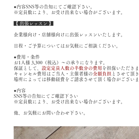
●内容
SNS等の告知にてご確認下さい。
​※定員数により、お受け出来ない場合がございます。
【 出張レッスン 】
企業様向け・店舗様向けに出張レッスンいたします。
日程・ご予算についてはお気軽にご相談ください。
●費用・条件
お1人様 3,300（税込）～の承りになります。
保証として、
設定定員人数の半数分の費用
を担保いただき
キャンセル費用はご当人・主催者様の
全額負担
とさせて頂
場所によっては移動経費をご請求させて頂く場合がござい
●内容
SNS等の告知にてご確認下さい
​※定員数により、お受け出来ない場合がございます。
​他、お気軽にお問い合わせ下さい。